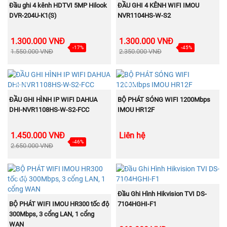
MUA NGAY
MUA NGAY
Đầu ghi 4 kênh HDTVI 5MP Hilook
ĐẦU GHI 4 KÊNH WIFI IMOU
DVR-204U-K1(S)
NVR1104HS-W-S2
1.300.000 VNĐ
1.300.000 VNĐ
-17%
-45%
1.550.000 VNĐ
2.350.000 VNĐ
NEW
NEW
MUA NGAY
MUA NGAY
ĐẦU GHI HÌNH IP WIFI DAHUA
BỘ PHÁT SÓNG WIFI 1200Mbps
DHI-NVR1108HS-W-S2-FCC
IMOU HR12F
1.450.000 VNĐ
Liên hệ
-46%
2.650.000 VNĐ
BÁN
NEW
CHẠY
MUA NGAY
Đầu Ghi Hình Hikvision TVI DS-
MUA NGAY
BỘ PHÁT WIFI IMOU HR300 tốc độ
7104HGHI-F1
300Mbps, 3 cổng LAN, 1 cổng
WAN