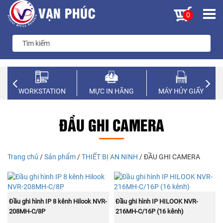
0
WORKSTATION
MỰC IN HÃNG
MÁY HỦY GIẤY
ĐẦU GHI CAMERA
Trang chủ
/
Sản phẩm
/
THIẾT BỊ AN NINH
/ ĐẦU GHI CAMERA
MUA NGAY
MUA NGAY
Đầu ghi hình IP 8 kênh Hilook NVR-
Đầu ghi hình IP HILOOK NVR-
208MH-C/8P
216MH-C/16P (16 kênh)