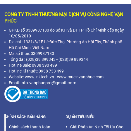
CÔNG TY TNHH THƯƠNG MẠI DỊCH VỤ CÔNG NGHỆ VẠN
PHÚC
GPKD số 0309987180 do Sở KH và ĐT TP Hồ Chí Minh cấp ngày
10/05/2010
Địa chỉ :
1331/3/1E Lê Đức Thọ, Phường An Hội Tây, Thành phố
Hồ Chí Minh,
Việt Nam
Mã s
ố thuế: 0309987180
Tổng đài: (028)39 899343 - (028)39 899344
Hotline Sale: 0938 390 499
Hotline Kĩ thuật: 0938 733 499
Website: www.inktech.vn - www.mucinvanphuc.com
info.vanphucpro@gmail.com
Email:
CHÍNH SÁCH BÁN HÀNG
DỰ ÁN TIÊU BIỂU
Chính sách thanh toán
Giải Pháp An Ninh Tối Ưu Cho