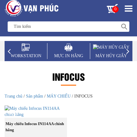
0
WORKSTATION
MỰC IN HÃNG
MÁY HỦY GIẤY
INFOCUS
Trang chủ
/
Sản phẩm
/
MÁY CHIẾU
/ INFOCUS
NEW
MUA NGAY
Máy chiếu Infocus IN114AA chính
hãng