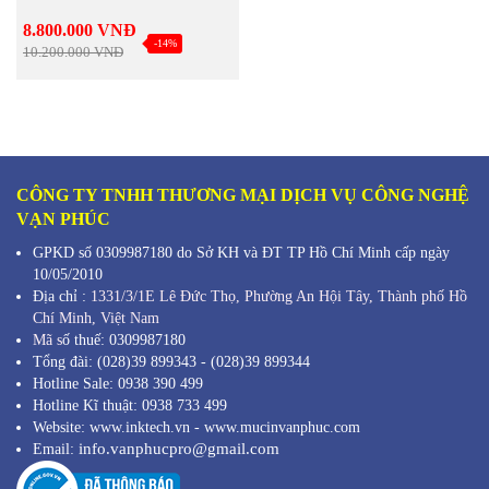
8.800.000 VNĐ
-14%
10.200.000 VNĐ
CÔNG TY TNHH THƯƠNG MẠI DỊCH VỤ CÔNG NGHỆ
VẠN PHÚC
GPKD số 0309987180 do Sở KH và ĐT TP Hồ Chí Minh cấp ngày
10/05/2010
Địa chỉ :
1331/3/1E Lê Đức Thọ, Phường An Hội Tây, Thành phố Hồ
Chí Minh,
Việt Nam
Mã s
ố thuế: 0309987180
Tổng đài: (028)39 899343 - (028)39 899344
Hotline Sale: 0938 390 499
Hotline Kĩ thuật: 0938 733 499
Website: www.inktech.vn - www.mucinvanphuc.com
info.vanphucpro@gmail.com
Email: