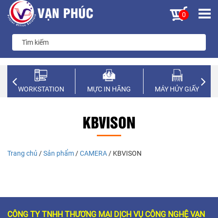
0
WORKSTATION
MỰC IN HÃNG
MÁY HỦY GIẤY
KBVISON
Trang chủ
/
Sản phẩm
/
CAMERA
/ KBVISON
CÔNG TY TNHH THƯƠNG MẠI DỊCH VỤ CÔNG NGHỆ VẠN