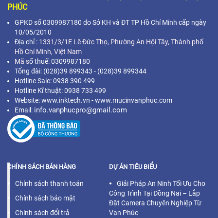
PHÚC
GPKD số 0309987180 do Sở KH và ĐT TP Hồ Chí Minh cấp ngày
10/05/2010
Địa chỉ :
1331/3/1E Lê Đức Thọ, Phường An Hội Tây, Thành phố
Hồ Chí Minh,
Việt Nam
Mã s
ố thuế: 0309987180
Tổng đài: (028)39 899343 - (028)39 899344
Hotline Sale: 0938 390 499
Hotline Kĩ thuật: 0938 733 499
Website: www.inktech.vn - www.mucinvanphuc.com
info.vanphucpro@gmail.com
Email:
CHÍNH SÁCH BÁN HÀNG
DỰ ÁN TIÊU BIỂU
Chính sách thanh toán
Giải Pháp An Ninh Tối Ưu Cho
Công Trình Tại Đồng Nai – Lắp
Chính sách bảo mật
Đặt Camera Chuyên Nghiệp Từ
Chính sách đổi trả
Vạn Phúc