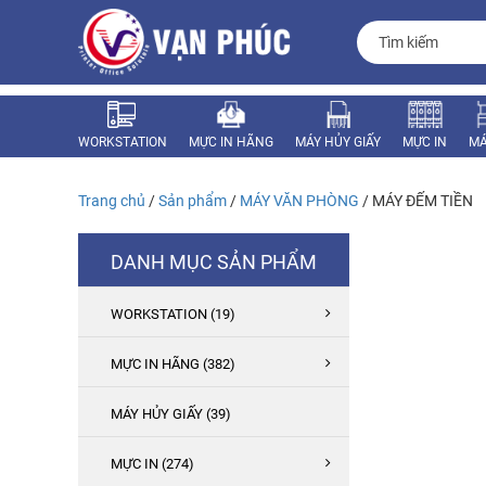
WORKSTATION
MỰC IN HÃNG
MÁY HỦY GIẤY
MỰC IN
MÁ
MÁY VĂN PHÒNG
LINH KIỆN
Trang chủ
/
Sản phẩm
/
MÁY VĂN PHÒNG
/ MÁY ĐẾM TIỀN
DANH MỤC SẢN PHẨM
WORKSTATION (19)
MỰC IN HÃNG (382)
MÁY HỦY GIẤY (39)
MỰC IN (274)