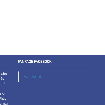
FANPAGE FACEBOOK
u Cho
Facebook
Lắp
 Từ
a An
Phúc
ắp Đặt