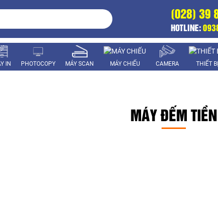
(028) 39 
HOTLINE:
093
Y IN
PHOTOCOPY
MÁY SCAN
MÁY CHIẾU
CAMERA
THIẾT B
MÁY ĐẾM TIỀN