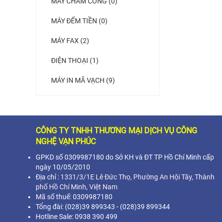
MÁY CHẤM CÔNG (0)
MÁY ĐẾM TIỀN (0)
MÁY FAX (2)
ĐIỆN THOẠI (1)
MÁY IN MÃ VẠCH (9)
CÔNG TY TNHH THƯƠNG MẠI DỊCH VỤ CÔNG
NGHỆ VẠN PHÚC
GPKD số 0309987180 do Sở KH và ĐT TP Hồ Chí Minh cấp
ngày 10/05/2010
Địa chỉ :
1331/3/1E Lê Đức Thọ, Phường An Hội Tây, Thành
phố Hồ Chí Minh,
Việt Nam
Mã s
ố thuế: 0309987180
Tổng đài: (028)39 899343 - (028)39 899344
Hotline Sale: 0938 390 499