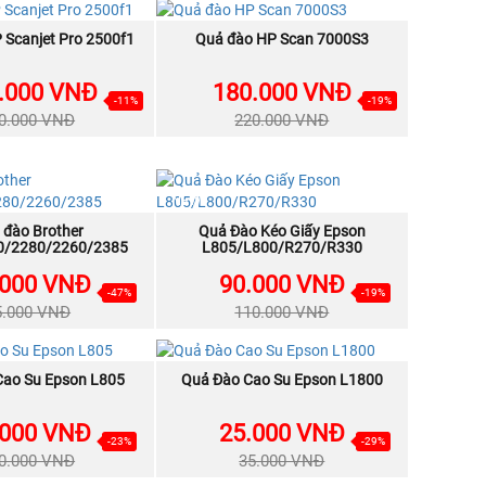
NEW
 Scanjet Pro 2500f1
MUA NGAY
Quả đào HP Scan 7000S3
MUA NGAY
.000 VNĐ
180.000 VNĐ
-11%
-19%
0.000 VNĐ
220.000 VNĐ
NEW
 đào Brother
MUA NGAY
Quả Đào Kéo Giấy Epson
MUA NGAY
0/2280/2260/2385
L805/L800/R270/R330
.000 VNĐ
90.000 VNĐ
-47%
-19%
5.000 VNĐ
110.000 VNĐ
NEW
Cao Su Epson L805
MUA NGAY
Quả Đào Cao Su Epson L1800
MUA NGAY
.000 VNĐ
25.000 VNĐ
-23%
-29%
0.000 VNĐ
35.000 VNĐ