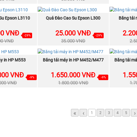
NEW
NEW
Su Epson L3110
A NGAY
Quả Đào Cao Su Epson L300
MUA NGAY
Băng tải
00 VNĐ
25.000 VNĐ
2.20
-29%
-29%
00 VNĐ
35.000 VNĐ
2.5
NEW
NEW
áy in HP M553
A NGAY
Băng tải máy in HP M452/M477
MUA NGAY
Băng tải m
000 VNĐ
1.650.000 VNĐ
1.55
-9%
-9%
.000 VNĐ
1.800.000 VNĐ
1.7
«
‹
›
1
2
3
4
5