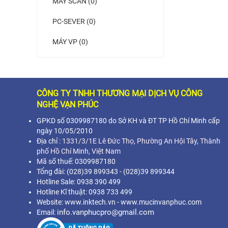
MÁY SCAN (0)
PC-SEVER (0)
MÁY VP (0)
CÔNG TY TNHH THƯƠNG MẠI DỊCH VỤ CÔNG
NGHỆ VẠN PHÚC
GPKD số 0309987180 do Sở KH và ĐT TP Hồ Chí Minh cấp
ngày 10/05/2010
Địa chỉ :
1331/3/1E Lê Đức Thọ, Phường An Hội Tây, Thành
phố Hồ Chí Minh,
Việt Nam
Mã s
ố thuế: 0309987180
Tổng đài: (028)39 899343 - (028)39 899344
Hotline Sale: 0938 390 499
Hotline Kĩ thuật: 0938 733 499
Website: www.inktech.vn - www.mucinvanphuc.com
info.vanphucpro@gmail.com
Email: