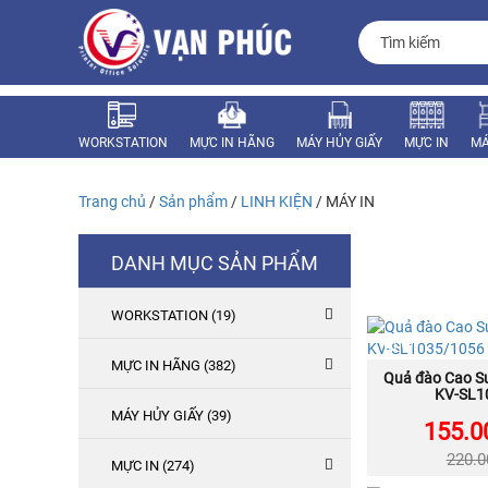
WORKSTATION
MỰC IN HÃNG
MÁY HỦY GIẤY
MỰC IN
MÁ
LINH KIỆN
Trang chủ
/
Sản phẩm
/
LINH KIỆN
/ MÁY IN
DANH MỤC SẢN PHẨM
WORKSTATION (19)
NEW
MỰC IN HÃNG (382)
Quả đào Cao S
MU
KV-SL1
MÁY HỦY GIẤY (39)
155.0
220.
MỰC IN (274)