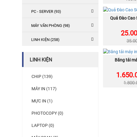
PC - SERVER (93)
NEW
Quả Đào Cao 
MU
MÁY VĂN PHÒNG (98)
25.0
LINH KIỆN (258)
35.0
NEW
LINH KIỆN
Băng tải m
MU
1.650.
CHIP (139)
1.800
MÁY IN (117)
MỰC IN (1)
PHOTOCOPY (0)
LAPTOP (0)