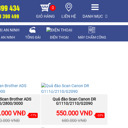
899 434
0
8 390 499
GIỎ HÀNG
LIÊN HỆ
DANH MỤC
Ị AN NINH
TỔNG ĐÀI
ĐIỆN THOẠI
MÁY CHẤM CÔNG
LAPTOP
NEW
Scan Brother ADS
MUA NGAY
Quả đào Scan Canon DR
MUA NGAY
0/2800/3000
G1110/2110/G2090
.000 VNĐ
550.000 VNĐ
-17%
-20%
0.000 VNĐ
680.000 VNĐ