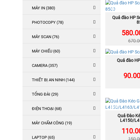
MÁY IN (380)
NEW
Quả đào HP Sc
MU
8
PHOTOCOPY (78)
580.0
MÁY SCAN (76)
670.
MÁY CHIẾU (60)
NEW
Quả đào HP
MU
CAMERA (357)
90.0
THIẾT BỊ AN NINH (144)
TỔNG ĐÀI (29)
NEW
ĐIỆN THOẠI (68)
Quả Đào Ké
MU
L4150/L4
MÁY CHẤM CÔNG (19)
110.0
LAPTOP (65)
150.