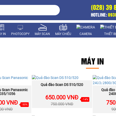
(028) 39 
HOTLINE:
093
Y IN
PHOTOCOPY
MÁY SCAN
MÁY CHIẾU
CAMERA
THIẾT B
MÁY IN
NEW
NEW
Quả đào Scan DS 510/520
MUA NGAY
u Scan Panasonic
A NGAY
Quả đào 
035/1056
240
650.000 VNĐ
-14%
00 VNĐ
750
750.000 VNĐ
-30%
000 VNĐ
90