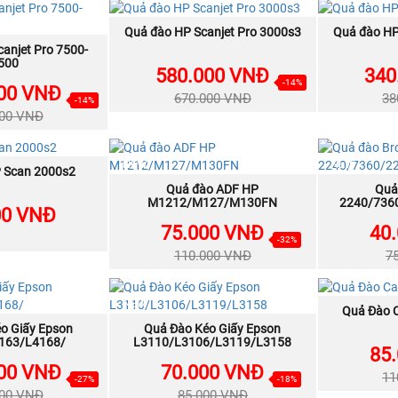
NEW
NEW
Quả đào HP Scanjet Pro 3000s3
MUA NGAY
Quả đào HP
anjet Pro 7500-
A NGAY
500
580.000 VNĐ
340
-14%
00 VNĐ
670.000 VNĐ
38
-14%
000 VNĐ
NEW
NEW
 Scan 2000s2
A NGAY
Quả đào ADF HP
MUA NGAY
Quả
M1212/M127/M130FN
2240/736
00 VNĐ
75.000 VNĐ
40
-32%
110.000 VNĐ
7
NEW
NEW
Quả Đào 
o Giấy Epson
A NGAY
Quả Đào Kéo Giấy Epson
MUA NGAY
163/L4168/
L3110/L3106/L3119/L3158
85
00 VNĐ
70.000 VNĐ
11
-27%
-18%
000 VNĐ
85.000 VNĐ