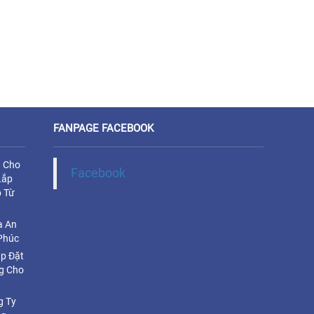
FANPAGE FACEBOOK
u Cho
Facebook
Lắp
 Từ
a An
Phúc
ắp Đặt
g Cho
g Ty