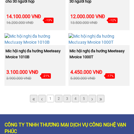
cho 30 người họp
30 người họp
14.100.000 VNĐ
12.000.000 VNĐ
-13%
-12%
16.200.000 VNĐ
13.500.000 VNĐ
NEW
NEW
MUA NGAY
MUA NGAY
Mic hội nghị đa hướng Meeteasy
Mic hội nghị đa hướng Meeteasy
Mvoice 1010B
Mvoice 1000T
3.100.000 VNĐ
4.450.000 VNĐ
-21%
-17%
3.900.000 VNĐ
5.300.000 VNĐ
«
‹
›
»
1
2
3
4
5
CÔNG TY TNHH THƯƠNG MẠI DỊCH VỤ CÔNG NGHỆ VẠN
PHÚC