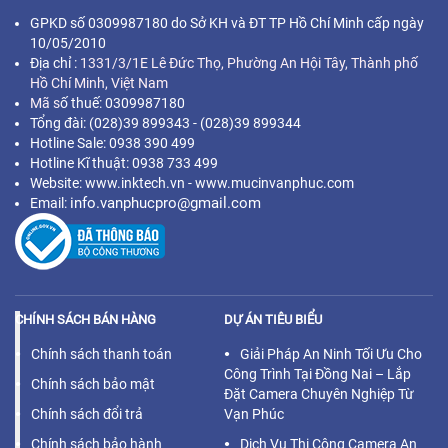
GPKD số 0309987180 do Sở KH và ĐT TP Hồ Chí Minh cấp ngày
10/05/2010
Địa chỉ :
1331/3/1E Lê Đức Thọ, Phường An Hội Tây, Thành phố
Hồ Chí Minh,
Việt Nam
Mã s
ố thuế: 0309987180
Tổng đài: (028)39 899343 - (028)39 899344
Hotline Sale: 0938 390 499
Hotline Kĩ thuật: 0938 733 499
Website: www.inktech.vn - www.mucinvanphuc.com
info.vanphucpro@gmail.com
Email:
CHÍNH SÁCH BÁN HÀNG
DỰ ÁN TIÊU BIỂU
Chính sách thanh toán
Giải Pháp An Ninh Tối Ưu Cho
Công Trình Tại Đồng Nai – Lắp
Chính sách bảo mật
Đặt Camera Chuyên Nghiệp Từ
Chính sách đổi trả
Vạn Phúc
Chính sách bảo hành
Dịch Vụ Thi Công Camera An