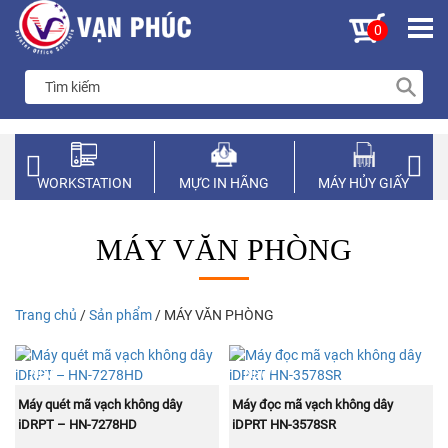
0
WORKSTATION
MỰC IN HÃNG
MÁY HỦY GIẤY
MÁY VĂN PHÒNG
Trang chủ
/
Sản phẩm
/ MÁY VĂN PHÒNG
NEW
NEW
MUA NGAY
MUA NGAY
Máy quét mã vạch không dây
Máy đọc mã vạch không dây
iDRPT – HN-7278HD
iDPRT HN-3578SR