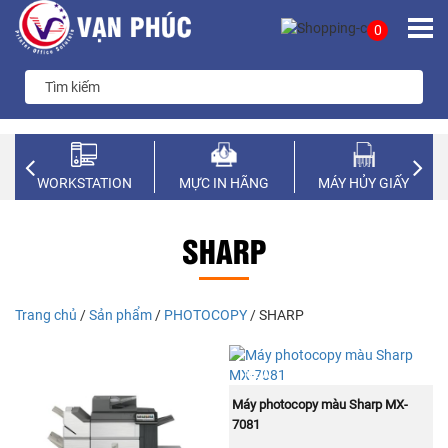
0
WORKSTATION
MỰC IN HÃNG
MÁY HỦY GIẤY
SHARP
Trang chủ
/
Sản phẩm
/
PHOTOCOPY
/ SHARP
NEW
NEW
MUA NGAY
Máy photocopy màu Sharp MX-
7081