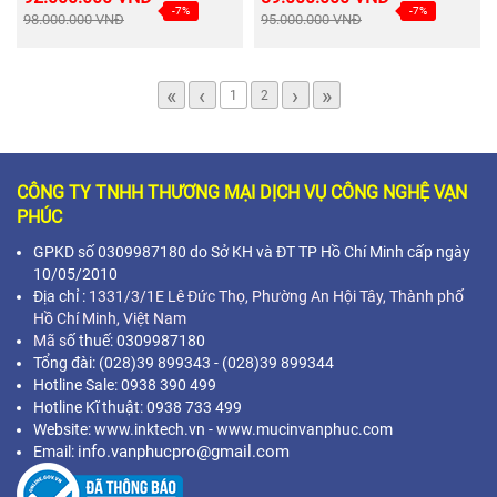
-7%
-7%
98.000.000 VNĐ
95.000.000 VNĐ
«
‹
›
»
1
2
CÔNG TY TNHH THƯƠNG MẠI DỊCH VỤ CÔNG NGHỆ VẠN
PHÚC
GPKD số 0309987180 do Sở KH và ĐT TP Hồ Chí Minh cấp ngày
10/05/2010
Địa chỉ :
1331/3/1E Lê Đức Thọ, Phường An Hội Tây, Thành phố
Hồ Chí Minh,
Việt Nam
Mã s
ố thuế: 0309987180
Tổng đài: (028)39 899343 - (028)39 899344
Hotline Sale: 0938 390 499
Hotline Kĩ thuật: 0938 733 499
Website: www.inktech.vn - www.mucinvanphuc.com
info.vanphucpro@gmail.com
Email: