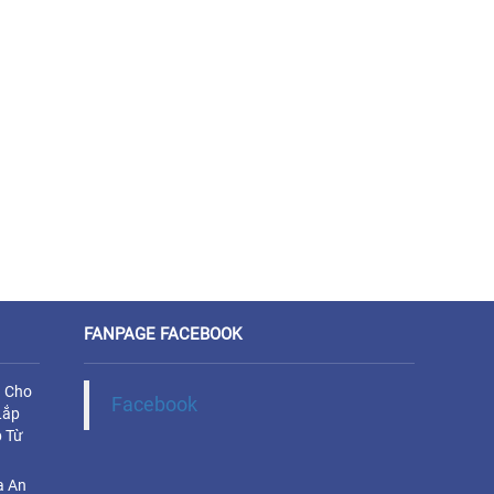
FANPAGE FACEBOOK
u Cho
Facebook
Lắp
 Từ
a An