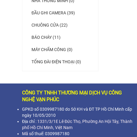
NHÀ THÔNG MINH (0)
ĐẦU GHI CAMERA (39)
CHUÔNG CỬA (22)
BÁO CHÁY (11)
MÁY CHẤM CÔNG (0)
TỔNG ĐÀI ĐIỆN THOẠI (0)
CÔNG TY TNHH THƯƠNG MẠI DỊCH VỤ CÔNG
NGHỆ VẠN PHÚC
GPKD số 0309987180 do Sở KH và ĐT TP Hồ Chí Minh cấp
ngày 10/05/2010
Địa chỉ :
1331/3/1E Lê Đức Thọ, Phường An Hội Tây, Thành
phố Hồ Chí Minh,
Việt Nam
Mã s
ố thuế: 0309987180