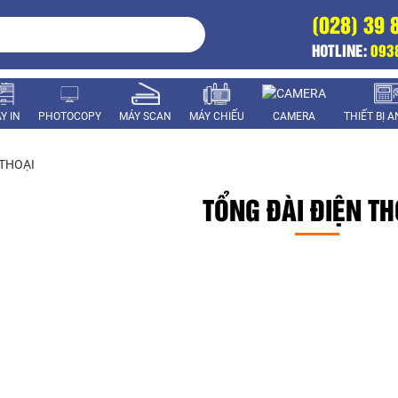
(028) 39 
HOTLINE:
093
Y IN
PHOTOCOPY
MÁY SCAN
MÁY CHIẾU
CAMERA
THIẾT BỊ 
 THOẠI
TỔNG ĐÀI ĐIỆN TH