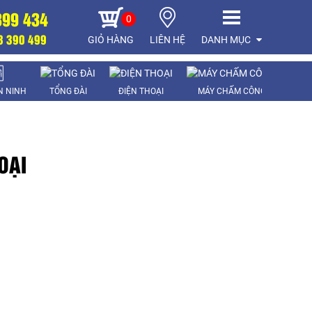
899 434
0
8 390 499
GIỎ HÀNG
LIÊN HỆ
DANH MỤC
AN NINH
TỔNG ĐÀI
ĐIỆN THOẠI
MÁY CHẤM CÔNG
LA
OẠI