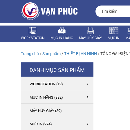
WORKSTATION
MỰC IN HÃNG
MÁY HỦY GIẤY
MỰC IN
MÁ
MÁY VĂN PHÒNG
LINH KIỆN
Trang chủ
/
Sản phẩm
/
THIẾT BỊ AN NINH
/ TỔNG ĐÀI ĐIỆN
DANH MỤC SẢN PHẨM
WORKSTATION (19)
MỰC IN HÃNG (382)
MÁY HỦY GIẤY (39)
MỰC IN (274)