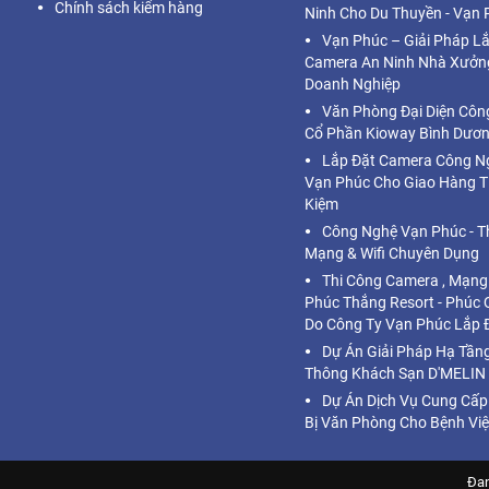
Chính sách kiểm hàng
Ninh Cho Du Thuyền - Vạn 
Vạn Phúc – Giải Pháp L
Camera An Ninh Nhà Xưởn
Doanh Nghiệp
Văn Phòng Đại Diện Côn
Cổ Phần Kioway Bình Dươ
Lắp Đặt Camera Công N
Vạn Phúc Cho Giao Hàng T
Kiệm
Công Nghệ Vạn Phúc - Th
Mạng & Wifi Chuyên Dụng
Thi Công Camera , Mạng
Phúc Thắng Resort - Phúc
Do Công Ty Vạn Phúc Lắp 
Dự Án Giải Pháp Hạ Tầng
Thông Khách Sạn D'MELIN
Dự Án Dịch Vụ Cung Cấp 
Bị Văn Phòng Cho Bệnh Vi
Đan