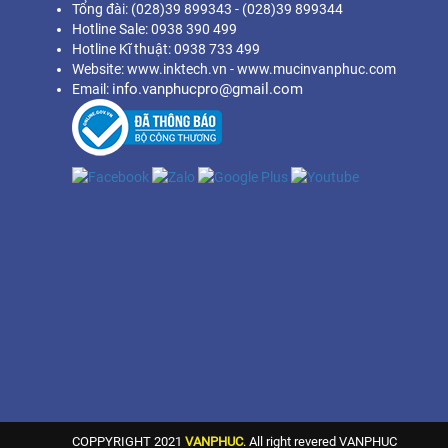
Tổng đài: (028)39 899343 - (028)39 899344
Hotline Sale: 0938 390 499
Hotline Kĩ thuật: 0938 733 499
Website: www.inktech.vn - www.mucinvanphuc.com
info.vanphucpro@gmail.com
Email:
COPPYRIGHT 2021
VANPHUC
. All right revered VANPHUC