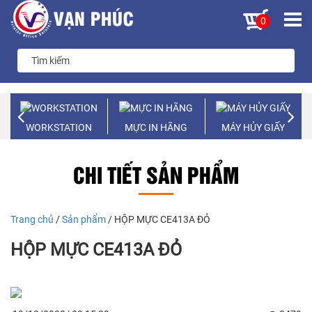
0
WORKSTATION
MỰC IN HÃNG
MÁY HỦY GIẤY
CHI TIẾT SẢN PHẨM
Trang chủ
/
Sản phẩm
/ HỘP MỰC CE413A ĐỎ
HỘP MỰC CE413A ĐỎ