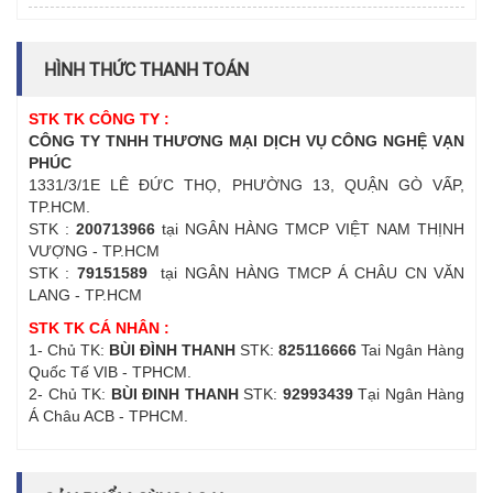
HÌNH THỨC THANH TOÁN
STK TK CÔNG TY :
CÔNG TY TNHH THƯƠNG MẠI DỊCH VỤ CÔNG NGHỆ VẠN
PHÚC
1331/3/1E LÊ ĐỨC THỌ, PHƯỜNG 13, QUẬN GÒ VẤP,
TP.HCM.
STK :
200713966
tại NGÂN HÀNG TMCP VIỆT NAM THỊNH
VƯỢNG - TP.HCM
STK :
79151589
tại NGÂN HÀNG TMCP Á CHÂU CN VĂN
LANG - TP.HCM
STK TK CÁ NHÂN :
1- Chủ TK:
BÙI ĐÌNH THANH
STK:
825116666
Tai Ngân Hàng
Quốc Tế VIB - TPHCM.
2- Chủ TK:
BÙI ĐINH THANH
STK:
92993439
Tại Ngân Hàng
Á Châu ACB - TPHCM.