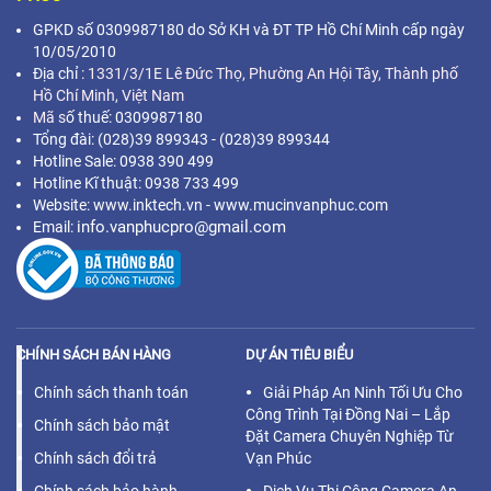
GPKD số 0309987180 do Sở KH và ĐT TP Hồ Chí Minh cấp ngày
10/05/2010
Địa chỉ :
1331/3/1E Lê Đức Thọ, Phường An Hội Tây, Thành phố
Hồ Chí Minh,
Việt Nam
Mã s
ố thuế: 0309987180
Tổng đài: (028)39 899343 - (028)39 899344
Hotline Sale: 0938 390 499
Hotline Kĩ thuật: 0938 733 499
Website: www.inktech.vn - www.mucinvanphuc.com
info.vanphucpro@gmail.com
Email:
CHÍNH SÁCH BÁN HÀNG
DỰ ÁN TIÊU BIỂU
Chính sách thanh toán
Giải Pháp An Ninh Tối Ưu Cho
Công Trình Tại Đồng Nai – Lắp
Chính sách bảo mật
Đặt Camera Chuyên Nghiệp Từ
Chính sách đổi trả
Vạn Phúc