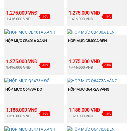
1.275.000 VNĐ
1.275.000 VNĐ
-10%
-10%
1.416.000 VNĐ
1.416.000 VNĐ
BÁN
BÁN
MUA NGAY
MUA NGAY
CHẠY
CHẠY
HỘP MỰC CB401A XANH
HỘP MỰC CB400A ĐEN
1.275.000 VNĐ
1.275.000 VNĐ
-10%
-10%
1.416.000 VNĐ
1.416.000 VNĐ
BÁN
BÁN
MUA NGAY
MUA NGAY
CHẠY
CHẠY
HỘP MỰC Q6473A ĐỎ
HỘP MỰC Q6472A VÀNG
1.188.000 VNĐ
1.188.000 VNĐ
-10%
-10%
1.320.000 VNĐ
1.320.000 VNĐ