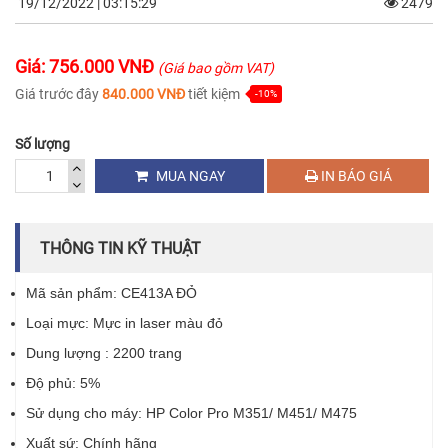
19/12/2022 | 03:15:29
2479
Giá: 756.000 VNĐ
(Giá bao gồm VAT)
Giá trước đây
840.000 VNĐ
tiết kiệm
-10%
Số lượng
MUA NGAY
IN BÁO GIÁ
THÔNG TIN KỸ THUẬT
Mã sản phẩm: CE413A ĐỎ
Loại mực: Mực in laser màu đỏ
Dung lượng : 2200 trang
Độ phủ: 5%
Sử dụng cho máy: HP Color Pro M351/ M451/ M475
Xuất sứ: Chính hãng