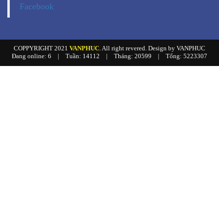
Facebook
COPPYRIGHT 2021
VANPHUC
. All right revered. Design by VANPHUC
Đang online: 6
|
Tuần: 14112
|
Tháng: 20599
|
Tổng: 5223307