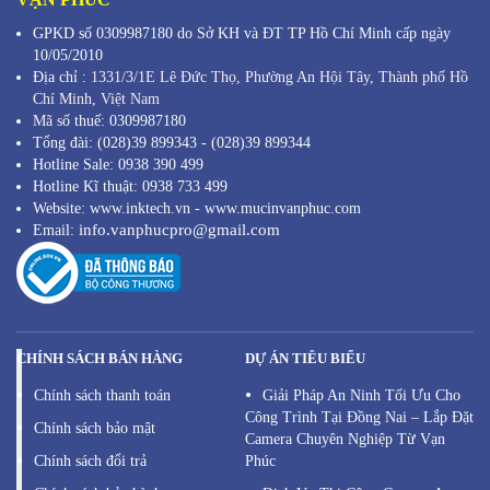
GPKD số 0309987180 do Sở KH và ĐT TP Hồ Chí Minh cấp ngày
10/05/2010
Địa chỉ :
1331/3/1E Lê Đức Thọ, Phường An Hội Tây, Thành phố Hồ
Chí Minh,
Việt Nam
Mã s
ố thuế: 0309987180
Tổng đài: (028)39 899343 - (028)39 899344
Hotline Sale: 0938 390 499
Hotline Kĩ thuật: 0938 733 499
Website: www.inktech.vn - www.mucinvanphuc.com
info.vanphucpro@gmail.com
Email:
CHÍNH SÁCH BÁN HÀNG
DỰ ÁN TIÊU BIỂU
Chính sách thanh toán
Giải Pháp An Ninh Tối Ưu Cho
Công Trình Tại Đồng Nai – Lắp Đặt
Chính sách bảo mật
Camera Chuyên Nghiệp Từ Vạn
Chính sách đổi trả
Phúc