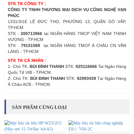
STK TK CÔNG TY :
CÔNG TY TNHH THƯƠNG MẠI DỊCH VỤ CÔNG NGHỆ VẠN
PHÚC
1331/3/1E LÊ ĐỨC THỌ, PHƯỜNG 13, QUẬN GÒ VẤP,
TP.HCM.
STK :
200713966
tại NGÂN HÀNG TMCP VIỆT NAM THỊNH
VƯỢNG - TP.HCM
STK :
79151589
tại NGÂN HÀNG TMCP Á CHÂU CN VĂN
LANG - TP.HCM
STK TK CÁ NHÂN :
1- Chủ TK:
BÙI ĐÌNH THANH
STK:
825116666
Tai Ngân Hàng
Quốc Tế VIB - TPHCM.
2- Chủ TK:
BÙI ĐINH THANH
STK:
92993439
Tại Ngân Hàng
Á Châu ACB - TPHCM.
SẢN PHẨM CÙNG LOẠI
NEW