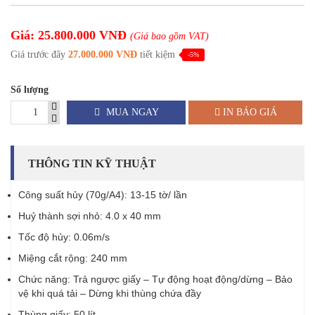
Giá: 25.800.000 VNĐ
(Giá bao gồm VAT)
Giá trước đây
27.000.000 VNĐ
tiết kiệm
-5%
Số lượng
MUA NGAY
IN BÁO GIÁ
THÔNG TIN KỸ THUẬT
Công suất hủy (70g/A4): 13-15 tờ/ lần
Huỷ thành sợi nhỏ: 4.0 x 40 mm
Tốc độ hủy: 0.06m/s
Miệng cắt rộng: 240 mm
Chức năng: Trả ngược giấy – Tự động hoạt động/dừng – Bảo
vệ khi quá tải – Dừng khi thùng chứa đầy
Thùng giấy: 50 lít