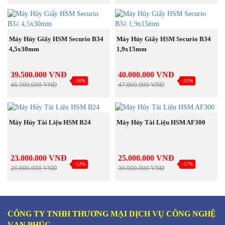
NEW
NEW
MUA NGAY
MUA NGAY
Máy Hủy Giấy HSM Securio B34
Máy Hủy Giấy HSM Securio B34
4,5x30mm
1,9x15mm
39.500.000 VNĐ
40.000.000 VNĐ
-16%
-15%
46.500.000 VNĐ
47.000.000 VNĐ
NEW
NEW
MUA NGAY
MUA NGAY
Máy Hủy Tài Liệu HSM B24
Máy Hủy Tài Liệu HSM AF300
23.000.000 VNĐ
25.000.000 VNĐ
-12%
-17%
26.000.000 VNĐ
30.000.000 VNĐ
CÔNG TY TNHH THƯƠNG MẠI DỊCH VỤ CÔNG NGHỆ
VẠN PHÚC