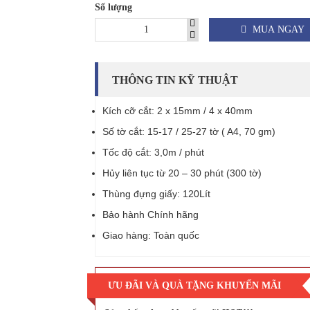
Số lượng
MUA NGAY
THÔNG TIN KỸ THUẬT
Kích cỡ cắt: 2 x 15mm / 4 x 40mm
Số tờ cắt: 15-17 / 25-27 tờ ( A4, 70 gm)
Tốc độ cắt: 3,0m / phút
Hủy liên tục từ 20 – 30 phút (300 tờ)
Thùng đựng giấy: 120Lít
Bảo hành Chính hãng
Giao hàng: Toàn quốc
ƯU ĐÃI VÀ QUÀ TẶNG KHUYẾN MÃI