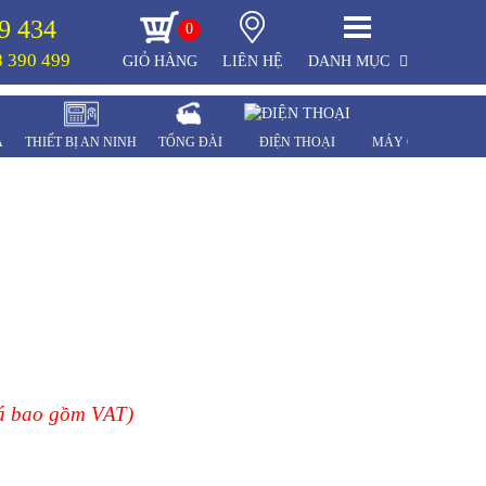
9 434
0
 390 499
GIỎ HÀNG
LIÊN HỆ
DANH MỤC
A
THIẾT BỊ AN NINH
TỔNG ĐÀI
ĐIỆN THOẠI
MÁY CHẤM CÔN
á bao gồm VAT)