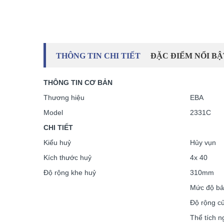
THÔNG TIN CHI TIẾT
ĐẶC ĐIỂM NỔI BẬ
THÔNG TIN CƠ BẢN
Thương hiệu
EBA
Model
2331C
CHI TIẾT
Kiểu huỷ
Hủy vụn
Kích thước huỷ
4x 40
Độ rộng khe huỷ
310mm
Mức độ bả
Độ rộng cử
Thể tích n