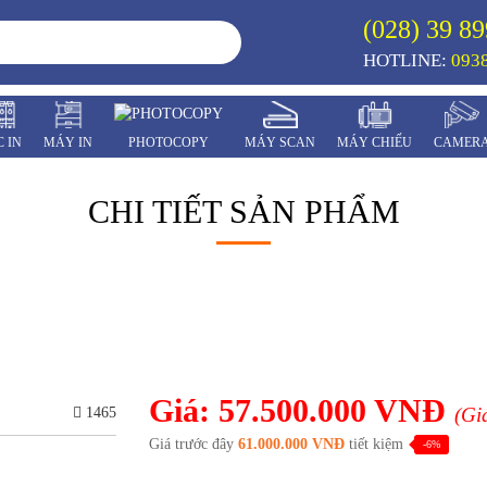
(028) 39 89
HOTLINE:
0938
 IN
MÁY IN
PHOTOCOPY
MÁY SCAN
MÁY CHIẾU
CAMER
CHI TIẾT SẢN PHẨM
Giá: 57.500.000 VNĐ
(Gi
1465
Giá trước đây
61.000.000 VNĐ
tiết kiệm
-6%