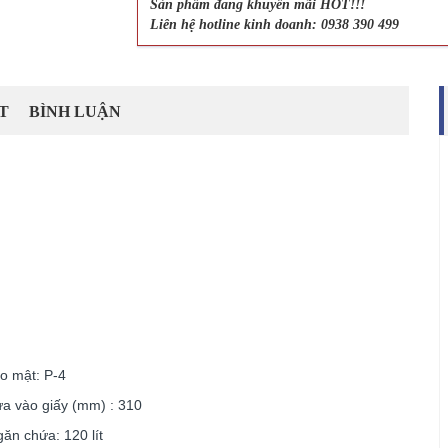
Sản phẩm đang khuyến mãi HOT!!!
Liên hệ hotline kinh doanh: 0938 390 499
T
BÌNH LUẬN
o mật: P-4
a vào giấy (mm) : 310
găn chứa: 120 lít