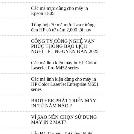
Các mã mực dùng cho máy in
Epson L805
Tổng hợp 70 mã mực Laser trắng
đen HP có từ năm 2,000 tới nay
CÔNG TY CÔNG NGHỆ VẠN
PHÚC THÔNG BÁO LỊCH
NGHỈ TẾT NGUYÊN ĐÁN 2025
Các mã linh kiện máy in HP Color
LaserJet Pro M452 series
Các mã linh kiện dùng cho máy in
HP Color LaserJet Enterprise M651
series
BROTHER PHÁT TRIỂN MÁY
IN TỪ NĂM NÀO ?
VÌ SAO NÊN CHỌN SỬ DỤNG
MÁY IN 2 MẶT?
Lắp Đặt Camera Tại Công Nghệ