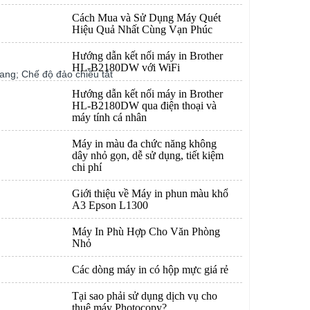
Cách Mua và Sử Dụng Máy Quét
Hiệu Quả Nhất Cùng Vạn Phúc
Hướng dẫn kết nối máy in Brother
HL-B2180DW với WiFi
ang; Chế độ đảo chiều tắt
Hướng dẫn kết nối máy in Brother
HL-B2180DW qua điện thoại và
máy tính cá nhân
Máy in màu đa chức năng không
dây nhỏ gọn, dễ sử dụng, tiết kiệm
chi phí
Giới thiệu về Máy in phun màu khổ
A3 Epson L1300
Máy In Phù Hợp Cho Văn Phòng
Nhỏ
Các dòng máy in có hộp mực giá rẻ
Tại sao phải sử dụng dịch vụ cho
thuê máy Photocopy?