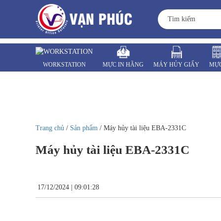
WORKSTATION
MỰC IN HÃNG
MÁY HỦY GIẤY
MỰC
MÁY VĂN PHÒNG
LINH KIỆN
Trang chủ
/
Sản phẩm
/ Máy hủy tài liệu EBA-2331C
Máy hủy tài liệu EBA-2331C
17/12/2024 | 09:01:28