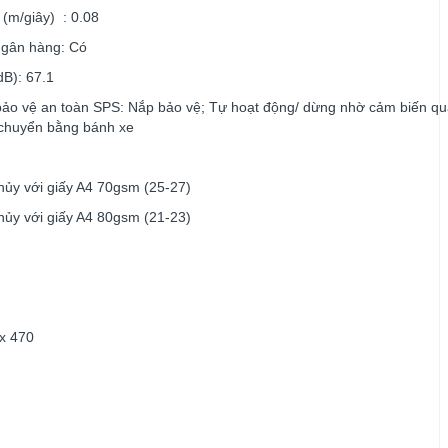
 (m/giây) : 0.08
ngân hàng: Có
dB): 67.1
ảo vệ an toàn SPS: Nắp bảo vệ; Tự hoạt động/ dừng nhờ cảm biến qu
 chuyển bằng bánh xe
hủy với giấy A4 70gsm (25-27)
hủy với giấy A4 80gsm (21-23)
x 470