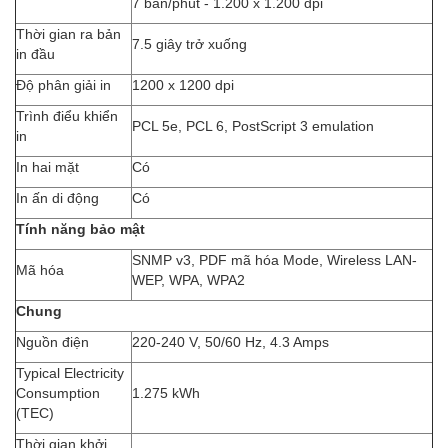
7 bản/phút - 1.200 x 1.200 dpi
Thời gian ra bản
7.5 giây trở xuống
in đầu
Độ phân giải in
1200 x 1200 dpi
Trình điểu khiển
PCL 5e, PCL 6, PostScript 3 emulation
in
In hai mặt
Có
In ấn di động
Có
Tính năng bảo mật
SNMP v3, PDF mã hóa Mode, Wireless LAN-
Mã hóa
WEP, WPA, WPA2
Chung
Nguồn điện
220-240 V, 50/60 Hz, 4.3 Amps
Typical Electricity
Consumption
1.275 kWh
(TEC)
Thời gian khởi