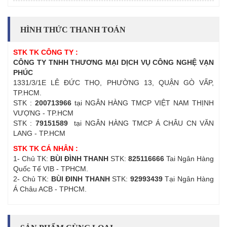
HÌNH THỨC THANH TOÁN
STK TK CÔNG TY :
CÔNG TY TNHH THƯƠNG MẠI DỊCH VỤ CÔNG NGHỆ VẠN
PHÚC
1331/3/1E LÊ ĐỨC THỌ, PHƯỜNG 13, QUẬN GÒ VẤP,
TP.HCM.
STK :
200713966
tại NGÂN HÀNG TMCP VIỆT NAM THỊNH
VƯỢNG - TP.HCM
STK :
79151589
tại NGÂN HÀNG TMCP Á CHÂU CN VĂN
LANG - TP.HCM
STK TK CÁ NHÂN :
1- Chủ TK:
BÙI ĐÌNH THANH
STK:
825116666
Tai Ngân Hàng
Quốc Tế VIB - TPHCM.
2- Chủ TK:
BÙI ĐINH THANH
STK:
92993439
Tại Ngân Hàng
Á Châu ACB - TPHCM.