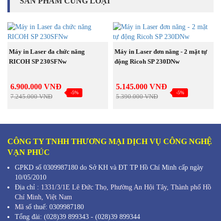
SẢN PHẨM CÙNG LOẠI
MUA NGAY
MUA NGAY
Máy in Laser đa chức năng
Máy in Laser đơn năng - 2 mặt tự
RICOH SP 230SFNw
động Ricoh SP 230DNw
6.900.000 VNĐ
5.145.000 VNĐ
-5%
-5%
7.245.000 VNĐ
5.390.000 VNĐ
CÔNG TY TNHH THƯƠNG MẠI DỊCH VỤ CÔNG NGHỆ
VẠN PHÚC
GPKD số 0309987180 do Sở KH và ĐT TP Hồ Chí Minh cấp ngày
10/05/2010
Địa chỉ :
1331/3/1E Lê Đức Thọ, Phường An Hội Tây, Thành phố Hồ
Chí Minh,
Việt Nam
Mã s
ố thuế: 0309987180
Tổng đài: (028)39 899343 - (028)39 899344