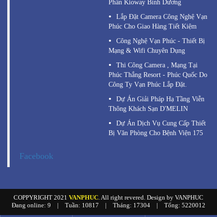
Phần Kioway Bình Dương
Lắp Đặt Camera Công Nghệ Vạn
Phúc Cho Giao Hàng Tiết Kiệm
Công Nghệ Vạn Phúc - Thiết Bị
Mạng & Wifi Chuyên Dụng
Thi Công Camera , Mạng Tại
Phúc Thắng Resort - Phúc Quốc Do
Công Ty Vạn Phúc Lắp Đặt.
Dự Án Giải Pháp Hạ Tầng Viễn
Thông Khách Sạn D'MELIN
Dự Án Dịch Vụ Cung Cấp Thiết
Bị Văn Phòng Cho Bệnh Viện 175
Facebook
COPPYRIGHT 2021
VANPHUC
. All right revered. Design by VANPHUC
Đang online: 9
|
Tuần: 10817
|
Tháng: 17304
|
Tổng: 5220012