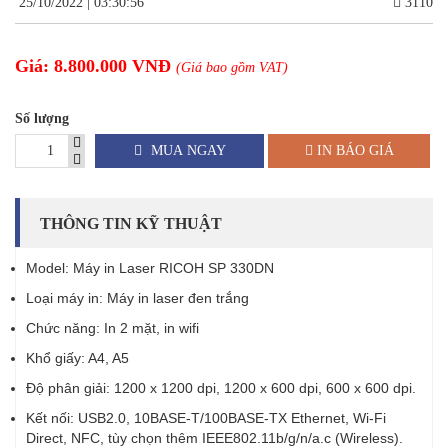
25/10/2022 | 03:30:56
3110
Giá: 8.800.000 VNĐ
(Giá bao gồm VAT)
Số lượng
MUA NGAY
IN BÁO GIÁ
THÔNG TIN KỸ THUẬT
Model: Máy in Laser RICOH SP 330DN
Loại máy in: Máy in laser đen trắng
Chức năng: In 2 mặt, in wifi
Khổ giấy: A4, A5
Độ phân giải: 1200 x 1200 dpi, 1200 x 600 dpi, 600 x 600 dpi.
Kết nối: USB2.0, 10BASE-T/100BASE-TX Ethernet, Wi-Fi
Direct, NFC, tùy chọn thêm IEEE802.11b/g/n/a.c (Wireless).