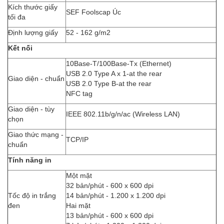
Kích thước giấy
SEF Foolscap Úc
tối đa
Định lượng giấy
52 - 162 g/m2
Kết nối
10Base-T/100Base-Tx (Ethernet)
USB 2.0 Type A x 1-at the rear
Giao diện - chuẩn
USB 2.0 Type B-at the rear
NFC tag
Giao diện - tùy
IEEE 802.11b/g/n/ac (Wireless LAN)
chọn
Giao thức mạng -
TCP/IP
chuẩn
Tính năng in
Một mặt
32 bản/phút - 600 x 600 dpi
Tốc độ in trắng
14 bản/phút - 1.200 x 1.200 dpi
đen
Hai mặt
13 bản/phút - 600 x 600 dpi