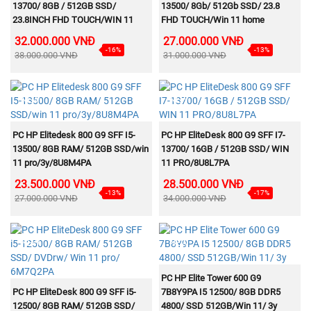
13700/ 8GB / 512GB SSD/
13500/ 8Gb/ 512Gb SSD/ 23.8
23.8INCH FHD TOUCH/WIN 11
FHD TOUCH/Win 11 home
HOME/ 8W8J3PA
/8W2Z6PA
32.000.000 VNĐ
27.000.000 VNĐ
-16%
-13%
38.000.000 VNĐ
31.000.000 VNĐ
NEW
NEW
MUA NGAY
MUA NGAY
PC HP Elitedesk 800 G9 SFF I5-
PC HP EliteDesk 800 G9 SFF I7-
13500/ 8GB RAM/ 512GB SSD/win
13700/ 16GB / 512GB SSD/ WIN
11 pro/3y/8U8M4PA
11 PRO/8U8L7PA
23.500.000 VNĐ
28.500.000 VNĐ
-13%
-17%
27.000.000 VNĐ
34.000.000 VNĐ
NEW
NEW
MUA NGAY
PC HP Elite Tower 600 G9
MUA NGAY
PC HP EliteDesk 800 G9 SFF i5-
7B8Y9PA I5 12500/ 8GB DDR5
12500/ 8GB RAM/ 512GB SSD/
4800/ SSD 512GB/Win 11/ 3y