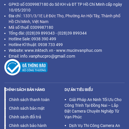
GPKD số 0309987180 do Sở KH và ĐT TP Hồ Chí Minh cấp ngày
10/05/2010
Địa chỉ :
1331/3/1E Lê Đức Thọ, Phường An Hội Tây, Thành phố
Hồ Chí Minh,
Việt Nam
Mã s
ố thuế: 0309987180
Tổng đài: (028)39 899343 - (028)39 899344
Hotline Sale: 0938 390 499
Hotline Kĩ thuật: 0938 733 499
Website: www.inktech.vn - www.mucinvanphuc.com
info.vanphucpro@gmail.com
Email:
CHÍNH SÁCH BÁN HÀNG
DỰ ÁN TIÊU BIỂU
Chính sách thanh toán
Giải Pháp An Ninh Tối Ưu Cho
Công Trình Tại Đồng Nai – Lắp
Chính sách bảo mật
Đặt Camera Chuyên Nghiệp Từ
Chính sách đổi trả
Vạn Phúc
Chính sách bảo hành
Dịch Vụ Thi Công Camera An