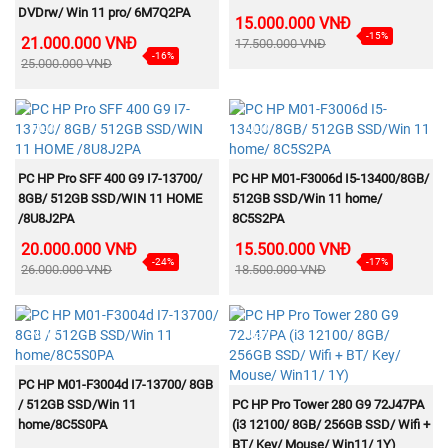
DVDrw/ Win 11 pro/ 6M7Q2PA
15.000.000 VNĐ
-15%
21.000.000 VNĐ
17.500.000 VNĐ
-16%
25.000.000 VNĐ
NEW
NEW
MUA NGAY
MUA NGAY
PC HP Pro SFF 400 G9 I7-13700/
PC HP M01-F3006d I5-13400/8GB/
8GB/ 512GB SSD/WIN 11 HOME
512GB SSD/Win 11 home/
/8U8J2PA
8C5S2PA
20.000.000 VNĐ
15.500.000 VNĐ
-24%
-17%
26.000.000 VNĐ
18.500.000 VNĐ
NEW
NEW
MUA NGAY
PC HP M01-F3004d I7-13700/ 8GB
MUA NGAY
/ 512GB SSD/Win 11
PC HP Pro Tower 280 G9 72J47PA
home/8C5S0PA
(i3 12100/ 8GB/ 256GB SSD/ Wifi +
BT/ Key/ Mouse/ Win11/ 1Y)