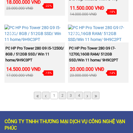
18.000.000 VNĐ
-22%
11.500.000 VNĐ
23.000.000 VNĐ
-18%
14.000.000 VNĐ
NEW
NEW
MUA NGAY
MUA NGAY
PC HP Pro Tower 280 G9 I5-12500/
PC HP Pro Tower 280 G9 I7-
8GB / 512GB SSD/ Win 11
12700,16GB RAM/ 512GB
home/9H9C3PT
SSD/Win 11 home/ 9H9C2PT
14.500.000 VNĐ
20.000.000 VNĐ
-15%
-14%
17.000.000 VNĐ
23.000.000 VNĐ
«
‹
›
»
1
2
3
4
CÔNG TY TNHH THƯƠNG MẠI DỊCH VỤ CÔNG NGHỆ VẠN
PHÚC