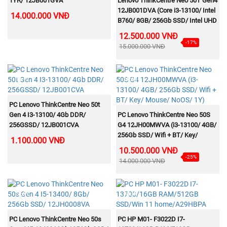
1YR/ 12JB001GVA
Lenovo ThinkCentre Neo 50T Gen4
12JB001DVA (Core i3-13100/ Intel
14.000.000 VNĐ
B760/ 8GB/ 256Gb SSD/ Intel UHD
Graphics 730/ NoOS)
12.500.000 VNĐ
-17%
15.000.000 VNĐ
NEW
NEW
MUA NGAY
PC Lenovo ThinkCentre Neo 50t
MUA NGAY
Gen 4 I3-13100/ 4Gb DDR/
PC Lenovo ThinkCentre Neo 50S
256GSSD/ 12JB001CVA
G4 12JH00MWVA (i3-13100/ 4GB/
256Gb SSD/ Wifi + BT/ Key/
1.100.000 VNĐ
Mouse/ NoOS/ 1Y)
10.500.000 VNĐ
-25%
14.000.000 VNĐ
NEW
NEW
MUA NGAY
MUA NGAY
PC Lenovo ThinkCentre Neo 50s
PC HP M01- F3022D I7-