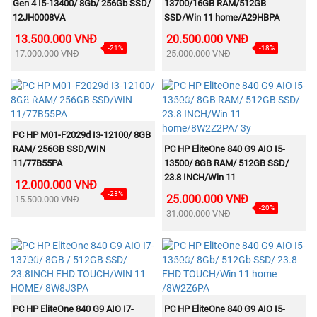
Gen 4 I5-13400/ 8Gb/ 256Gb SSD/
13700/16GB RAM/512GB
12JH0008VA
SSD/Win 11 home/A29HBPA
13.500.000 VNĐ
20.500.000 VNĐ
-21%
-18%
17.000.000 VNĐ
25.000.000 VNĐ
NEW
NEW
MUA NGAY
PC HP M01-F2029d I3-12100/ 8GB
MUA NGAY
RAM/ 256GB SSD/WIN
PC HP EliteOne 840 G9 AIO I5-
11/77B55PA
13500/ 8GB RAM/ 512GB SSD/
23.8 INCH/Win 11
12.000.000 VNĐ
home/8W2Z2PA/ 3y
-23%
25.000.000 VNĐ
15.500.000 VNĐ
-20%
31.000.000 VNĐ
NEW
NEW
MUA NGAY
MUA NGAY
PC HP EliteOne 840 G9 AIO I7-
PC HP EliteOne 840 G9 AIO I5-