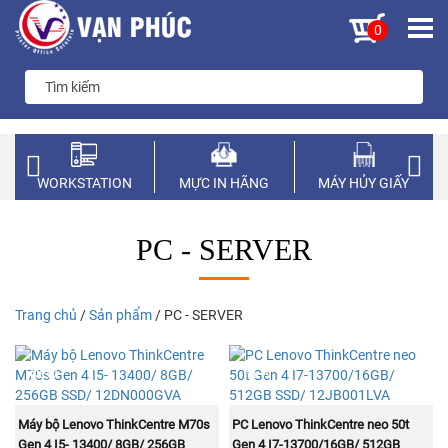
0
WORKSTATION
MỰC IN HÃNG
MÁY HỦY GIẤY
PC - SERVER
Trang chủ
/
Sản phẩm
/ PC - SERVER
NEW
NEW
MUA NGAY
MUA NGAY
Máy bộ Lenovo ThinkCentre M70s
PC Lenovo ThinkCentre neo 50t
Gen 4 I5- 13400/ 8GB/ 256GB
Gen 4 I7-13700/16GB/ 512GB