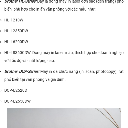
Brother HL-Series
:
Đây là dòng máy in laser đơn sắc (đen trắng) phổ
biến, phù hợp cho in ấn văn phòng với các mẫu như:
HL-1210W
HL-L2350DW
HL-L6200DW
HL-L8360CDW
: Dòng máy in laser màu, thích hợp cho doanh nghiệp
với tốc độ và chất lượng cao.
Brother DCP-Series
:
Máy in đa chức năng (in, scan, photocopy), rất
phổ biến tại văn phòng và gia đình.
DCP-L2520D
DCP-L2550DW