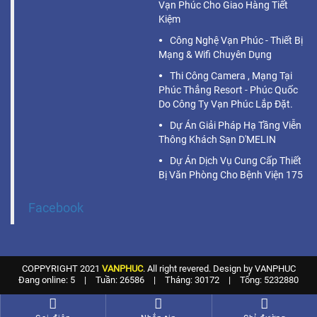
Vạn Phúc Cho Giao Hàng Tiết
Kiệm
Công Nghệ Vạn Phúc - Thiết Bị
Mạng & Wifi Chuyên Dụng
Thi Công Camera , Mạng Tại
Phúc Thắng Resort - Phúc Quốc
Do Công Ty Vạn Phúc Lắp Đặt.
Dự Án Giải Pháp Hạ Tầng Viễn
Thông Khách Sạn D'MELIN
Dự Án Dịch Vụ Cung Cấp Thiết
Bị Văn Phòng Cho Bệnh Viện 175
Facebook
COPPYRIGHT 2021
VANPHUC
. All right revered. Design by VANPHUC
Đang online: 5
|
Tuần: 26586
|
Tháng: 30172
|
Tổng: 5232880