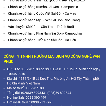
THÔNG BÁO LỊCH NGHỈ LỄ QUỐC KHÁNH 2/9/2025
Chành xe gửi hàng Kumho Sài Gòn - Campuchia
Chành xe gửi hàng Quốc Việt Sài Gòn - Cà Mau
Chành xe gửi hàng Mỹ Duyên Sài Gòn - Sóc Trăng
Vận chuyển Sài Gòn – Cần Thơ – Thành Bưởi
Chành xe gửi hàng Khải Nam Sài Gòn - Campuchia
Chành xe gửi hàng Tuấn Nga Sài Gòn - Hà Tiên
CÔNG TY TNHH THƯƠNG MẠI DỊCH VỤ CÔNG NGHỆ VẠN
PHÚC
GPKD số 0309987180 do Sở KH và ĐT TP Hồ Chí Minh cấp ngày
10/05/2010
Địa chỉ :
1331/3/1E Lê Đức Thọ, Phường An Hội Tây, Thành phố
Hồ Chí Minh,
Việt Nam
Mã s
ố thuế: 0309987180
Tổng đài: (028)39 899343 - (028)39 899344
Hotline Sale: 0938 390 499
Hotline Kĩ thuật: 0938 733 499