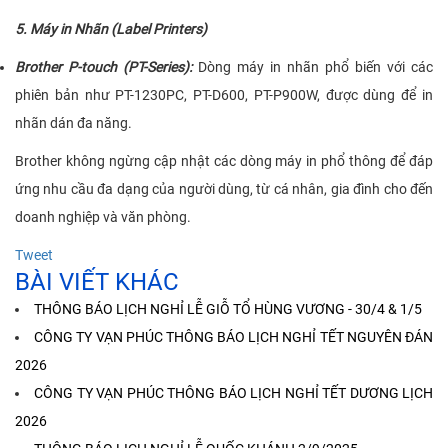
5.
Máy in Nhãn (Label Printers)
Brother P-touch (PT-Series)
:
Dòng máy in nhãn phổ biến với các
phiên bản như PT-1230PC, PT-D600, PT-P900W, được dùng để in
nhãn dán đa năng.
Brother không ngừng cập nhật các dòng máy in phổ thông để đáp
ứng nhu cầu đa dạng của người dùng, từ cá nhân, gia đình cho đến
doanh nghiệp và văn phòng.
Tweet
BÀI VIẾT KHÁC
THÔNG BÁO LỊCH NGHỈ LỄ GIỖ TỔ HÙNG VƯƠNG - 30/4 & 1/5
CÔNG TY VẠN PHÚC THÔNG BÁO LỊCH NGHỈ TẾT NGUYÊN ĐÁN
2026
CÔNG TY VẠN PHÚC THÔNG BÁO LỊCH NGHỈ TẾT DƯƠNG LỊCH
2026