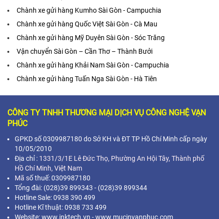
Chành xe gửi hàng Kumho Sài Gòn - Campuchia
Chành xe gửi hàng Quốc Việt Sài Gòn - Cà Mau
Chành xe gửi hàng Mỹ Duyên Sài Gòn - Sóc Trăng
Vận chuyển Sài Gòn – Cần Thơ – Thành Bưởi
Chành xe gửi hàng Khải Nam Sài Gòn - Campuchia
Chành xe gửi hàng Tuấn Nga Sài Gòn - Hà Tiên
CÔNG TY TNHH THƯƠNG MẠI DỊCH VỤ CÔNG NGHỆ VẠN
PHÚC
GPKD số 0309987180 do Sở KH và ĐT TP Hồ Chí Minh cấp ngày
10/05/2010
Địa chỉ :
1331/3/1E Lê Đức Thọ, Phường An Hội Tây, Thành phố
Hồ Chí Minh,
Việt Nam
Mã s
ố thuế: 0309987180
Tổng đài: (028)39 899343 - (028)39 899344
Hotline Sale: 0938 390 499
Hotline Kĩ thuật: 0938 733 499
Website: www.inktech.vn - www.mucinvanphuc.com