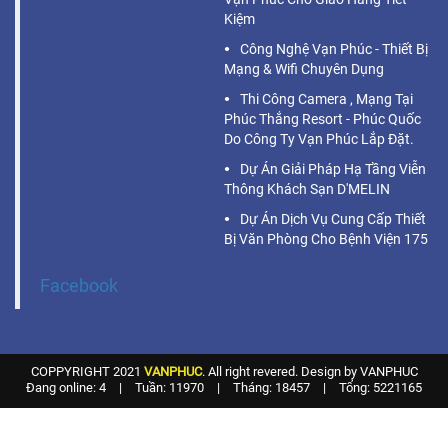
Kiệm
Công Nghệ Vạn Phúc - Thiết Bị
Mạng & Wifi Chuyên Dụng
Thi Công Camera , Mạng Tại
Phúc Thắng Resort - Phúc Quốc
Do Công Ty Vạn Phúc Lắp Đặt.
Dự Án Giải Pháp Hạ Tầng Viễn
Thông Khách Sạn D'MELIN
Dự Án Dịch Vụ Cung Cấp Thiết
Bị Văn Phòng Cho Bệnh Viện 175
Facebook
COPPYRIGHT 2021
VANPHUC
. All right revered. Design by VANPHUC
Đang online: 4
|
Tuần: 11970
|
Tháng: 18457
|
Tổng: 5221165