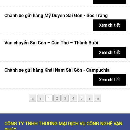
Chành xe gửi hàng Mỹ Duyên Sài Gòn - Sóc Trăng
Xem chi tiết
Vận chuyển Sài Gòn – Cần Thơ – Thành Bưởi
Xem chi tiết
Chành xe gửi hàng Khải Nam Sài Gòn - Campuchia
Xem chi tiết
«
‹
›
»
1
2
3
4
5
CÔNG TY TNHH THƯƠNG MẠI DỊCH VỤ CÔNG NGHỆ VẠN