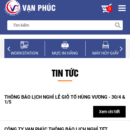
0
WORKSTATION
MỰC IN HÃNG
MÁY HỦY GIẤY
TIN TỨC
THÔNG BÁO LỊCH NGHỈ LỄ GIỖ TỔ HÙNG VƯƠNG - 30/4 &
1/5
Xem chi tiết
CÔNG TY VẠN PHÚC THÔNG BÁO LỊCH NGHỈ TẾT