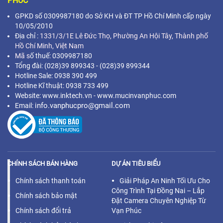
PHÚC
GPKD số 0309987180 do Sở KH và ĐT TP Hồ Chí Minh cấp ngày
10/05/2010
Địa chỉ :
1331/3/1E Lê Đức Thọ, Phường An Hội Tây, Thành phố
Hồ Chí Minh,
Việt Nam
Mã s
ố thuế: 0309987180
Tổng đài: (028)39 899343 - (028)39 899344
Hotline Sale: 0938 390 499
Hotline Kĩ thuật: 0938 733 499
Website: www.inktech.vn - www.mucinvanphuc.com
info.vanphucpro@gmail.com
Email:
CHÍNH SÁCH BÁN HÀNG
DỰ ÁN TIÊU BIỂU
Chính sách thanh toán
Giải Pháp An Ninh Tối Ưu Cho
Công Trình Tại Đồng Nai – Lắp
Chính sách bảo mật
Đặt Camera Chuyên Nghiệp Từ
Chính sách đổi trả
Vạn Phúc